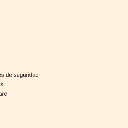
es de seguridad
os
are